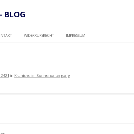
– BLOG
Zum
Inhalt
ONTAKT
WIDERRUFSRECHT
IMPRESSUM
springen
DATENSCHUTZ
 2421
in
Kraniche im Sonnenuntergang
.