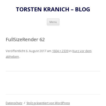
TORSTEN KRANICH – BLOG
Zum
Menü
Inhalt
springen
FullSizeRender 62
Veröffentlicht
6. August 2017
am
1604 × 2339
in
Kurz vor dem
abheben
.
Datenschutz
Stolz präsentiert von WordPress