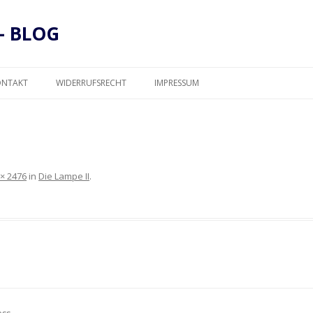
– BLOG
Zum
Inhalt
ONTAKT
WIDERRUFSRECHT
IMPRESSUM
springen
DATENSCHUTZ
 × 2476
in
Die Lampe II
.