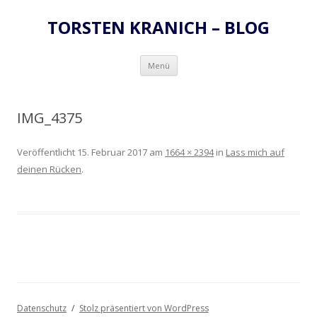
TORSTEN KRANICH – BLOG
Zum
Menü
Inhalt
springen
IMG_4375
Veröffentlicht
15. Februar 2017
am
1664 × 2394
in
Lass mich auf
deinen Rücken
.
Datenschutz
Stolz präsentiert von WordPress