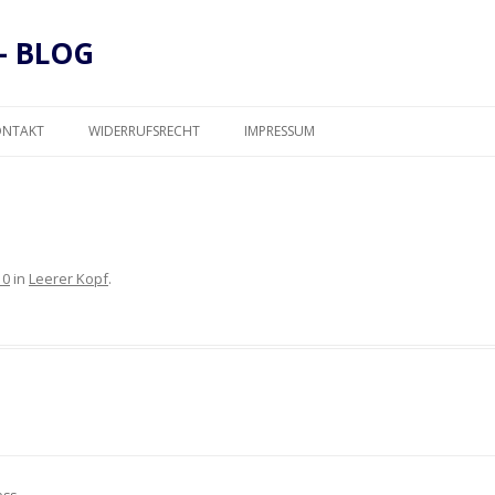
– BLOG
Zum
Inhalt
ONTAKT
WIDERRUFSRECHT
IMPRESSUM
springen
DATENSCHUTZ
10
in
Leerer Kopf
.