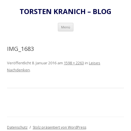
TORSTEN KRANICH – BLOG
Zum
Menü
Inhalt
springen
IMG_1683
Veröffentlicht
8. Januar 2016
am
1598 × 2263
in
Leises
Nachdenken
.
Datenschutz
Stolz präsentiert von WordPress