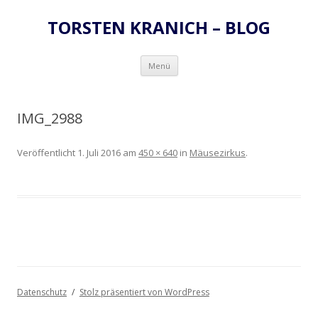
TORSTEN KRANICH – BLOG
Zum
Menü
Inhalt
springen
IMG_2988
Veröffentlicht
1. Juli 2016
am
450 × 640
in
Mäusezirkus
.
Datenschutz
Stolz präsentiert von WordPress