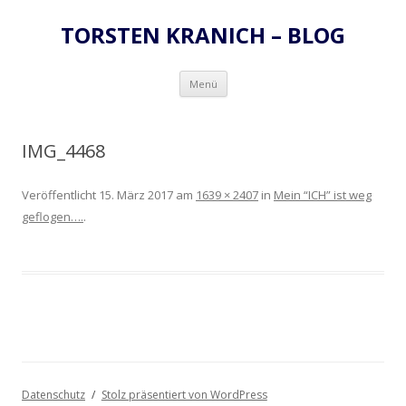
TORSTEN KRANICH – BLOG
Zum
Menü
Inhalt
springen
IMG_4468
Veröffentlicht
15. März 2017
am
1639 × 2407
in
Mein “ICH” ist weg
geflogen….
.
Datenschutz
Stolz präsentiert von WordPress