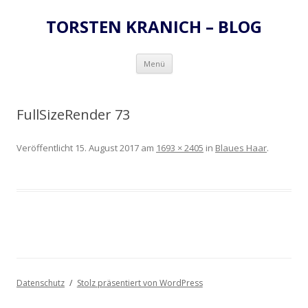
TORSTEN KRANICH – BLOG
Zum
Menü
Inhalt
springen
FullSizeRender 73
Veröffentlicht
15. August 2017
am
1693 × 2405
in
Blaues Haar
.
Datenschutz
Stolz präsentiert von WordPress