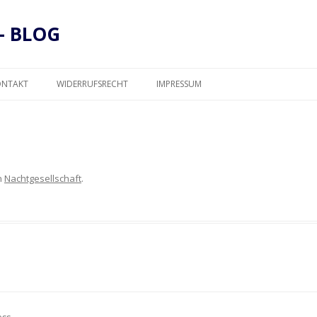
– BLOG
Zum
Inhalt
ONTAKT
WIDERRUFSRECHT
IMPRESSUM
springen
DATENSCHUTZ
n
Nachtgesellschaft
.