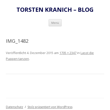
TORSTEN KRANICH – BLOG
Zum
Menü
Inhalt
springen
IMG_1482
Veröffentlicht
4. Dezember 2015
am
1705 × 2347
in
Lasst die
Puppen tanzen
.
Datenschutz
Stolz präsentiert von WordPress