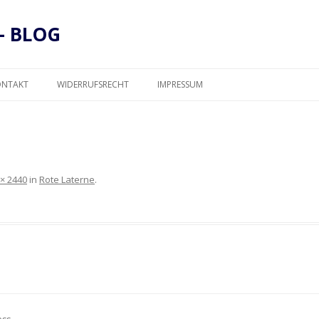
– BLOG
Zum
Inhalt
ONTAKT
WIDERRUFSRECHT
IMPRESSUM
springen
DATENSCHUTZ
 × 2440
in
Rote Laterne
.