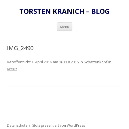
TORSTEN KRANICH – BLOG
Zum
Menü
Inhalt
springen
IMG_2490
Veröffentlicht
1. April 2016
am
1631 × 2315
in
Schattenkopf in
Kreuz
.
Datenschutz
Stolz präsentiert von WordPress