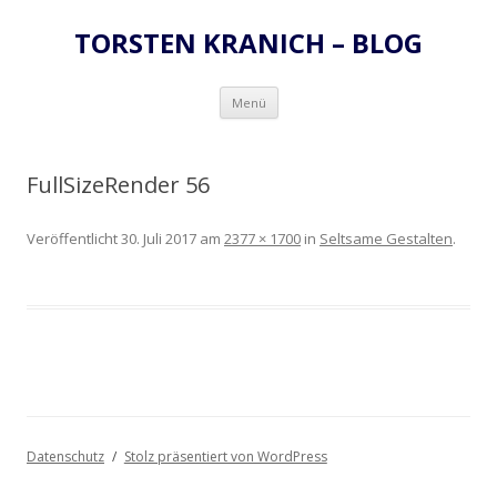
TORSTEN KRANICH – BLOG
Zum
Menü
Inhalt
springen
FullSizeRender 56
Veröffentlicht
30. Juli 2017
am
2377 × 1700
in
Seltsame Gestalten
.
Datenschutz
Stolz präsentiert von WordPress