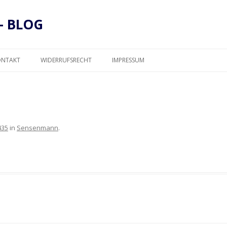
– BLOG
Zum
Inhalt
ONTAKT
WIDERRUFSRECHT
IMPRESSUM
springen
DATENSCHUTZ
435
in
Sensenmann
.