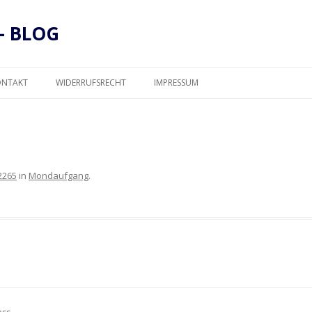
– BLOG
Zum
Inhalt
ONTAKT
WIDERRUFSRECHT
IMPRESSUM
springen
DATENSCHUTZ
2265
in
Mondaufgang
.