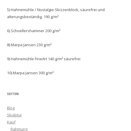
5) Hahnemühle / Nostalgie-Skizzenblock, säurefrei und
alterungsbeständig. 190 g/m²
6) Schoellershammer 200 g/m²
8) Marpa Jansen 230 g/m²
9) Hahnemühle FineArt 140 g/m² säurefrei
10) Marpa Jansen 300 g/m²
SEITEN
Blog
Skulptur
Kauf
Rahmung