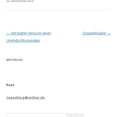
29. September 2019
Beitrags-
←
Verzagter Versuch einer
Doppelmaske
→
Navigation
Unendschlossenden
AKTUELLES
Post
tagesblog@online.de
Suchen