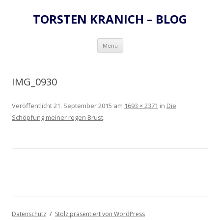
TORSTEN KRANICH – BLOG
Zum
Menü
Inhalt
springen
IMG_0930
Veröffentlicht
21. September 2015
am
1693 × 2371
in
Die
Schöpfung meiner regen Brust
.
Datenschutz
Stolz präsentiert von WordPress