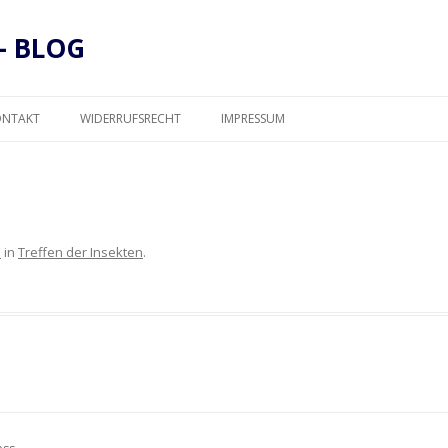
– BLOG
Zum
Inhalt
ONTAKT
WIDERRUFSRECHT
IMPRESSUM
springen
DATENSCHUTZ
1
in
Treffen der Insekten
.