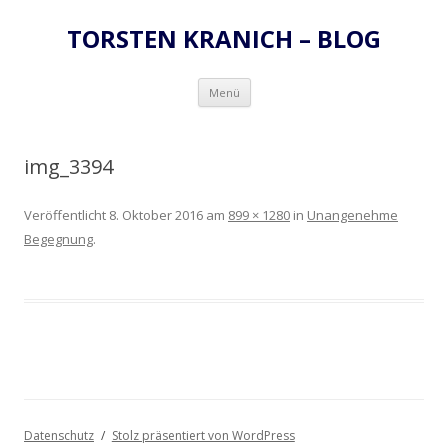
TORSTEN KRANICH – BLOG
Zum
Menü
Inhalt
springen
img_3394
Veröffentlicht
8. Oktober 2016
am
899 × 1280
in
Unangenehme
Begegnung
.
Datenschutz
Stolz präsentiert von WordPress