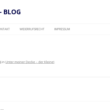
– BLOG
Zum
Inhalt
ONTAKT
WIDERRUFSRECHT
IMPRESSUM
springen
DATENSCHUTZ
4
in
Unter meiner Decke – der Kleine!
.