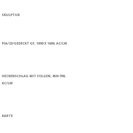
SKULPTUR
PIA/23/GEDECKT GF, 1800 X 1600, AC/LW
HECKENSCHLAG MIT FOLGEN, 450×700,
AC/LW
KARTE