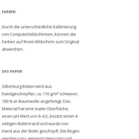
FARBEN
Durch die unterschiedliche Kalibrierung
von Computerbildschirmen, können die
Farben auf Ihrem Bildschirm zum Original
abweichen.
DAS PAPIER
Silberburg Bütten wird aus
handgeschöpfter, ca. 110 g/m² schwerer,
100 % er Baumwolle angefertigt. Das
Material hat eine matte Oberfläche,
einen pH-Wert von 6–6,5, besitzt einen 4-
seitigen Büttenrand und wurde von
Hand aus der Bütte geschöpft. Die Bögen
werden nass getrennt (gerissen) und