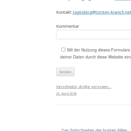
Kontakt:
tagesblog@torsten-kranich.ne
Kommentar
Mit der Nutzung dieses Formulars 
deiner Daten durch diese Website ein
Verschmitzt, drollig, verzogen…
23. April 2018
Beitrags-
←
Das fortschreiten der bunten Pillen