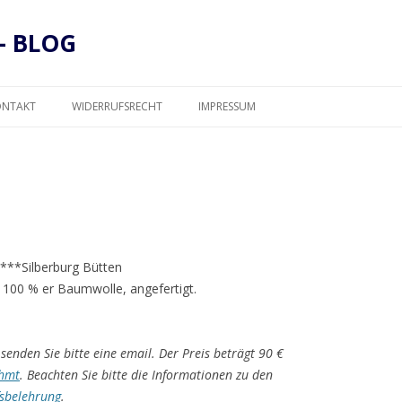
– BLOG
Zum
Inhalt
ONTAKT
WIDERRUFSRECHT
IMPRESSUM
springen
DATENSCHUTZ
*****Silberburg Bütten
 100 % er Baumwolle, angefertigt.
senden Sie bitte eine email. Der Preis beträgt 90 €
hmt
. Beachten Sie bitte die Informationen zu den
sbelehrung
.