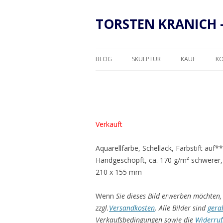
TORSTEN KRANICH 
BLOG
SKULPTUR
KAUF
K
RAHMUNG
Verkauft
Aquarellfarbe, Schellack, Farbstift auf
Handgeschöpft, ca. 170 g/m² schwerer,
210 x 155 mm
Wenn
Sie dieses Bild erwerben möchten, 
zzgl.
Versandkosten
. Alle Bilder sind
gera
Verkaufsbedingungen sowie die
Widerruf