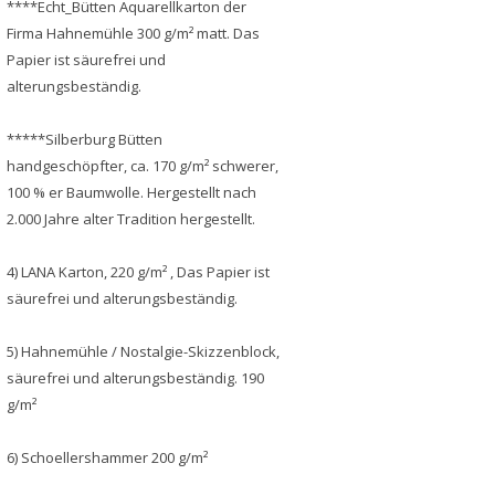
****Echt_Bütten Aquarellkarton der
Firma Hahnemühle 300 g/m² matt. Das
Papier ist säurefrei und
alterungsbeständig.
*****Silberburg Bütten
handgeschöpfter, ca. 170 g/m² schwerer,
100 % er Baumwolle. Hergestellt nach
2.000 Jahre alter Tradition hergestellt.
4) LANA Karton, 220 g/m² , Das Papier ist
säurefrei und alterungsbeständig.
5) Hahnemühle / Nostalgie-Skizzenblock,
säurefrei und alterungsbeständig. 190
g/m²
6) Schoellershammer 200 g/m²