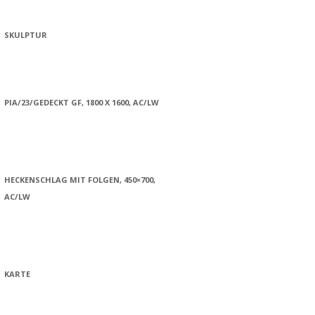
SKULPTUR
PIA/23/GEDECKT GF, 1800 X 1600, AC/LW
HECKENSCHLAG MIT FOLGEN, 450×700,
AC/LW
KARTE