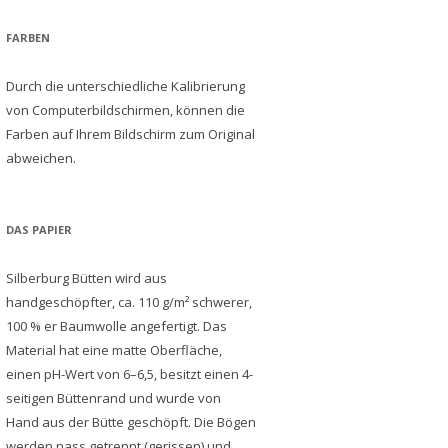
FARBEN
Durch die unterschiedliche Kalibrierung
von Computerbildschirmen, können die
Farben auf Ihrem Bildschirm zum Original
abweichen.
DAS PAPIER
Silberburg Bütten wird aus
handgeschöpfter, ca. 110 g/m² schwerer,
100 % er Baumwolle angefertigt. Das
Material hat eine matte Oberfläche,
einen pH-Wert von 6–6,5, besitzt einen 4-
seitigen Büttenrand und wurde von
Hand aus der Bütte geschöpft. Die Bögen
werden nass getrennt (gerissen) und