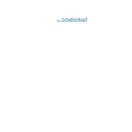
Beitrags-
←
Schattenkopf
Navigation