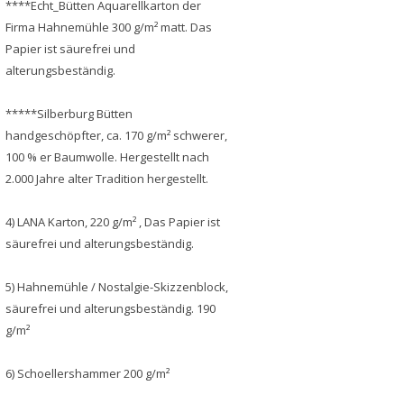
****Echt_Bütten Aquarellkarton der
Firma Hahnemühle 300 g/m² matt. Das
Papier ist säurefrei und
alterungsbeständig.
*****Silberburg Bütten
handgeschöpfter, ca. 170 g/m² schwerer,
100 % er Baumwolle. Hergestellt nach
2.000 Jahre alter Tradition hergestellt.
4) LANA Karton, 220 g/m² , Das Papier ist
säurefrei und alterungsbeständig.
5) Hahnemühle / Nostalgie-Skizzenblock,
säurefrei und alterungsbeständig. 190
g/m²
6) Schoellershammer 200 g/m²