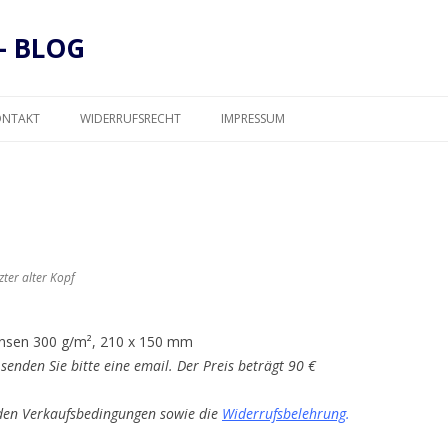
– BLOG
Zum
Inhalt
ONTAKT
WIDERRUFSRECHT
IMPRESSUM
springen
DATENSCHUTZ
zter alter Kopf
Jansen 300 g/m², 210 x 150 mm
senden Sie bitte eine email. Der Preis beträgt 90 €
 den Verkaufsbedingungen sowie die
Widerrufsbelehrung
.