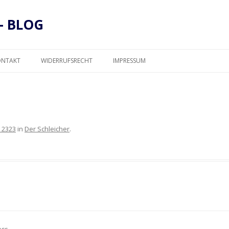
– BLOG
Zum
Inhalt
ONTAKT
WIDERRUFSRECHT
IMPRESSUM
springen
DATENSCHUTZ
 2323
in
Der Schleicher
.