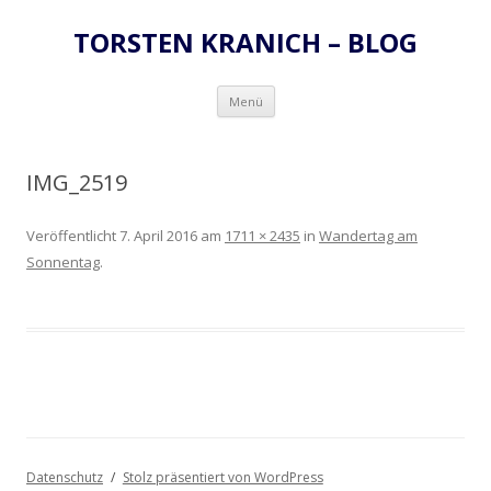
TORSTEN KRANICH – BLOG
Zum
Menü
Inhalt
springen
IMG_2519
Veröffentlicht
7. April 2016
am
1711 × 2435
in
Wandertag am
Sonnentag
.
Datenschutz
Stolz präsentiert von WordPress