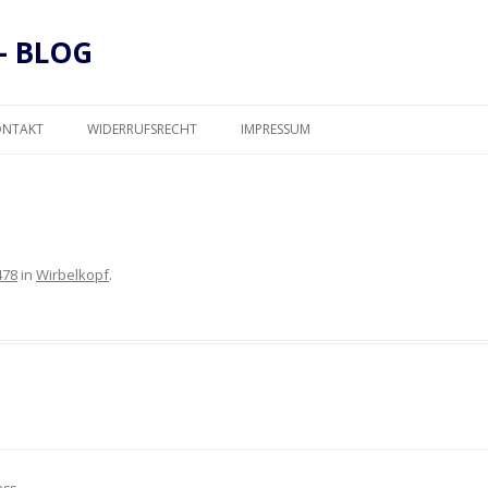
– BLOG
Zum
Inhalt
ONTAKT
WIDERRUFSRECHT
IMPRESSUM
springen
DATENSCHUTZ
478
in
Wirbelkopf
.