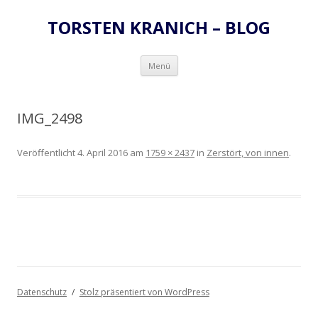
TORSTEN KRANICH – BLOG
Zum
Menü
Inhalt
springen
IMG_2498
Veröffentlicht
4. April 2016
am
1759 × 2437
in
Zerstört, von innen
.
Datenschutz
Stolz präsentiert von WordPress