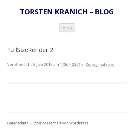
TORSTEN KRANICH – BLOG
Zum
Menü
Inhalt
springen
FullSizeRender 2
Veröffentlicht
6. Juni 2017
am
1786 × 2501
in
Zornig – sitzend
.
Datenschutz
Stolz präsentiert von WordPress