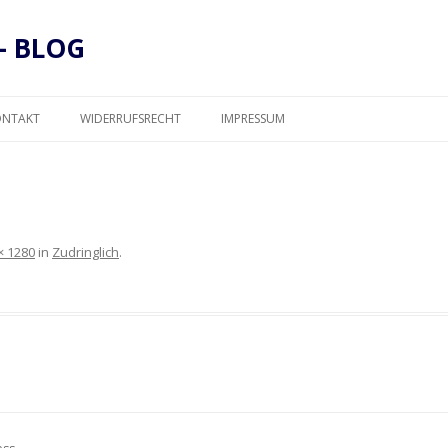
– BLOG
Zum
Inhalt
ONTAKT
WIDERRUFSRECHT
IMPRESSUM
springen
DATENSCHUTZ
× 1280
in
Zudringlich
.