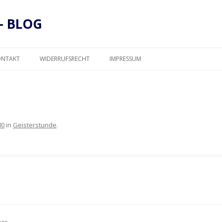
– BLOG
Zum
Inhalt
ONTAKT
WIDERRUFSRECHT
IMPRESSUM
springen
DATENSCHUTZ
80
in
Geisterstunde
.