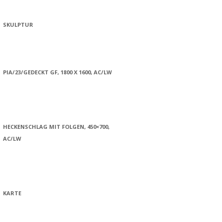
SKULPTUR
PIA/23/GEDECKT GF, 1800 X 1600, AC/LW
HECKENSCHLAG MIT FOLGEN, 450×700,
AC/LW
KARTE