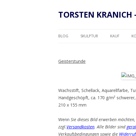
TORSTEN KRANICH 
BLOG
SKULPTUR
KAUF
K
RAHMUNG
Geisterstunde
Wachsstift, Schellack, Aquarellfarbe, T
Handgeschöpft, ca. 170 g/m² schwerer,
210 x 155 mm
Wenn
Sie dieses Bild erwerben möchten, 
zzgl.
Versandkosten
. Alle Bilder sind
gera
Verkaufsbedingungen sowie die
Widerruf