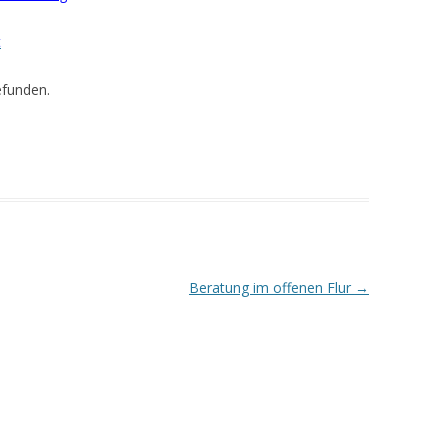
t
efunden.
Beratung im offenen Flur
→