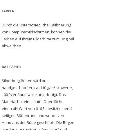
FARBEN
Durch die unterschiedliche Kalibrierung
von Computerbildschirmen, können die
Farben auf Ihrem Bildschirm zum Original
abweichen.
DAS PAPIER
Silberburg Bütten wird aus
handgeschöpfter, ca. 110 g/m² schwerer,
100 % er Baumwolle angefertigt. Das
Material hat eine matte Oberfläche,
einen pH-Wert von 6–6,5, besitzt einen 4-
seitigen Büttenrand und wurde von
Hand aus der Bütte geschöpft. Die Bögen
werden nass getrennt (gerissen) und