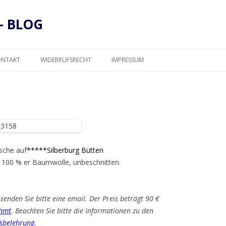
– BLOG
Zum
Inhalt
ONTAKT
WIDERRUFSRECHT
IMPRESSUM
springen
DATENSCHUTZ
usche auf
*****Silberburg Bütten
 100 % er Baumwolle, unbeschnitten.
senden Sie bitte eine email. Der Preis beträgt 90 €
hmt
. Beachten Sie bitte die Informationen zu den
sbelehrung
.