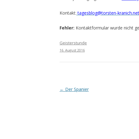
Kontakt:
tagesblog@torsten-kranich.ne
Fehler:
Kontaktformular wurde nicht g
Geisterstunde
16. August 2016
Beitrags-
←
Der Spanier
Navigation