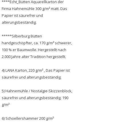
****Echt_Bütten Aquarellkarton der
Firma Hahnemühle 300 g/m² matt. Das
Papier ist säurefrei und
alterungsbeständig.
*****Silberburg Bütten
handgeschöpfter, ca. 170 g/m² schwerer,
100 % er Baumwolle. Hergestellt nach
2.000 Jahre alter Tradition hergestellt.
4) LANA Karton, 220 g/m² , Das Papier ist
säurefrei und alterungsbeständig.
5) Hahnemühle / Nostalgie-Skizzenblock,
säurefrei und alterungsbeständig. 190
g/m²
6) Schoellershammer 200 g/m²