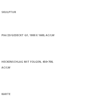
SKULPTUR
PIA/23/GEDECKT GF, 1800 X 1600, AC/LW
HECKENSCHLAG MIT FOLGEN, 450×700,
AC/LW
KARTE