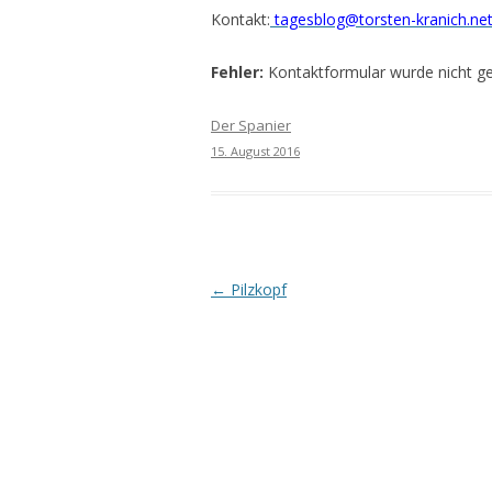
Kontakt:
tagesblog@torsten-kranich.ne
Fehler:
Kontaktformular wurde nicht g
Der Spanier
15. August 2016
Beitrags-
←
Pilzkopf
Navigation