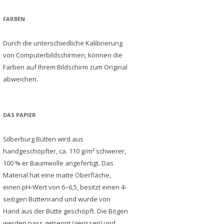
FARBEN
Durch die unterschiedliche Kalibrierung
von Computerbildschirmen, können die
Farben auf Ihrem Bildschirm zum Original
abweichen.
DAS PAPIER
Silberburg Bütten wird aus
handgeschöpfter, ca. 110 g/m² schwerer,
100 % er Baumwolle angefertigt. Das
Material hat eine matte Oberfläche,
einen pH-Wert von 6–6,5, besitzt einen 4-
seitigen Büttenrand und wurde von
Hand aus der Bütte geschöpft. Die Bögen
werden nass getrennt (gerissen) und