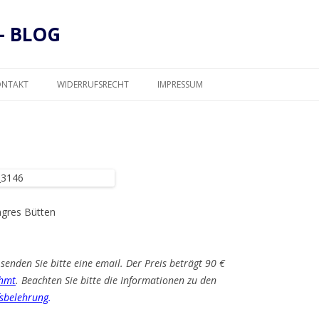
– BLOG
Zum
Inhalt
ONTAKT
WIDERRUFSRECHT
IMPRESSUM
springen
DATENSCHUTZ
Ingres Bütten
senden Sie bitte eine email. Der Preis beträgt 90 €
hmt
. Beachten Sie bitte die Informationen zu den
sbelehrung
.