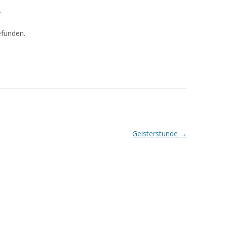
t
efunden.
Geisterstunde
→