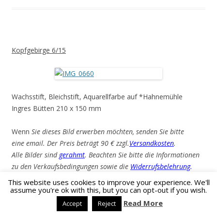
Kopfgebirge 6/15
Wachsstift, Bleichstift, Aquarellfarbe auf *Hahnemühle
Ingres Bütten 210 x 150 mm
Wenn
Sie dieses Bild erwerben möchten, senden Sie bitte
eine email. Der Preis beträgt 90 € zzgl.
Versandkosten
.
Alle Bilder sind
gerahmt
. Beachten Sie bitte die Informationen
zu den Verkaufsbedingungen sowie die
Widerrufsbelehrung
.
This website uses cookies to improve your experience. We'll
assume you're ok with this, but you can opt-out if you wish.
Kontakt:
tagesblog@torsten-kranich.net
Read More
Accept
Reject
Fehler:
Kontaktformular wurde nicht gefunden.