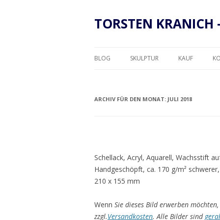
TORSTEN KRANICH 
BLOG
SKULPTUR
KAUF
K
RAHMUNG
ARCHIV FÜR DEN MONAT:
JULI 2018
Schellack, Acryl, Aquarell, Wachsstift 
Handgeschöpft, ca. 170 g/m² schwerer,
210 x 155 mm
Wenn
Sie dieses Bild erwerben möchten, 
zzgl.
Versandkosten
. Alle Bilder sind
gera