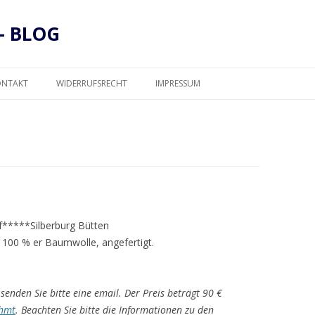
– BLOG
Zum
Inhalt
ONTAKT
WIDERRUFSRECHT
IMPRESSUM
springen
DATENSCHUTZ
auf*****Silberburg Bütten
 100 % er Baumwolle, angefertigt.
senden Sie bitte eine email. Der Preis beträgt 90 €
hmt
. Beachten Sie bitte die Informationen zu den