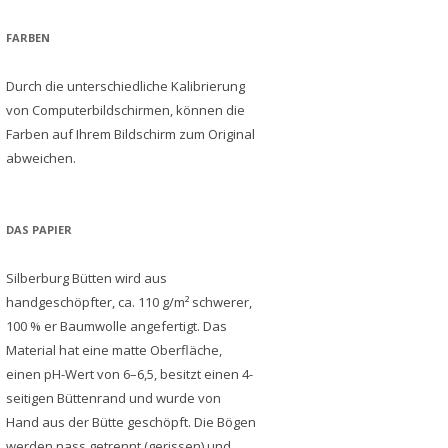
FARBEN
Durch die unterschiedliche Kalibrierung
von Computerbildschirmen, können die
Farben auf Ihrem Bildschirm zum Original
abweichen.
DAS PAPIER
Silberburg Bütten wird aus
handgeschöpfter, ca. 110 g/m² schwerer,
100 % er Baumwolle angefertigt. Das
Material hat eine matte Oberfläche,
einen pH-Wert von 6–6,5, besitzt einen 4-
seitigen Büttenrand und wurde von
Hand aus der Bütte geschöpft. Die Bögen
werden nass getrennt (gerissen) und