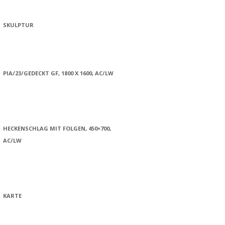
SKULPTUR
PIA/23/GEDECKT GF, 1800 X 1600, AC/LW
HECKENSCHLAG MIT FOLGEN, 450×700,
AC/LW
KARTE