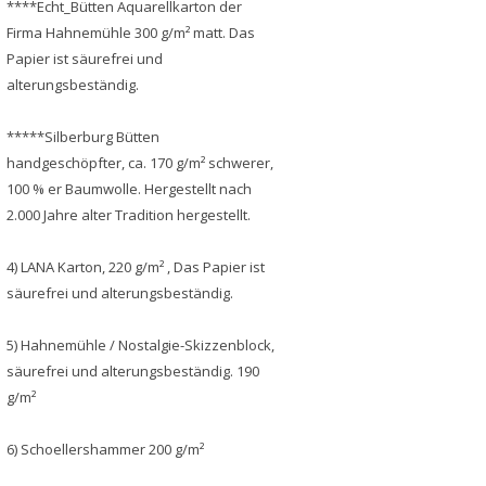
****Echt_Bütten Aquarellkarton der
Firma Hahnemühle 300 g/m² matt. Das
Papier ist säurefrei und
alterungsbeständig.
*****Silberburg Bütten
handgeschöpfter, ca. 170 g/m² schwerer,
100 % er Baumwolle. Hergestellt nach
2.000 Jahre alter Tradition hergestellt.
4) LANA Karton, 220 g/m² , Das Papier ist
säurefrei und alterungsbeständig.
5) Hahnemühle / Nostalgie-Skizzenblock,
säurefrei und alterungsbeständig. 190
g/m²
6) Schoellershammer 200 g/m²