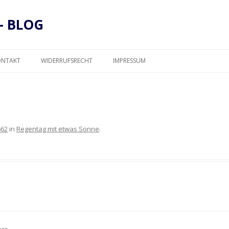
– BLOG
Zum
Inhalt
ONTAKT
WIDERRUFSRECHT
IMPRESSUM
springen
DATENSCHUTZ
662
in
Regentag mit etwas Sonne
.