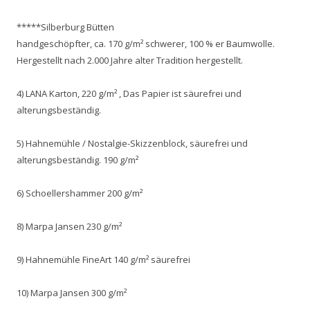
*****Silberburg Bütten
handgeschöpfter, ca. 170 g/m² schwerer, 100 % er Baumwolle.
Hergestellt nach 2.000 Jahre alter Tradition hergestellt.
4) LANA Karton, 220 g/m² , Das Papier ist säurefrei und
alterungsbeständig.
5) Hahnemühle / Nostalgie-Skizzenblock, säurefrei und
alterungsbeständig. 190 g/m²
6) Schoellershammer 200 g/m²
8) Marpa Jansen 230 g/m²
9) Hahnemühle FineArt 140 g/m² säurefrei
10) Marpa Jansen 300 g/m²