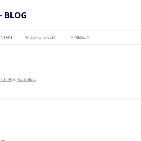
– BLOG
Zum
Inhalt
ONTAKT
WIDERRUFSRECHT
IMPRESSUM
springen
DATENSCHUTZ
 × 2293
in
Rückblick
.