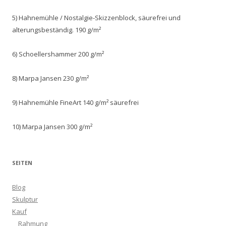
5) Hahnemühle / Nostalgie-Skizzenblock, säurefrei und
alterungsbeständig. 190 g/m²
6) Schoellershammer 200 g/m²
8) Marpa Jansen 230 g/m²
9) Hahnemühle FineArt 140 g/m² säurefrei
10) Marpa Jansen 300 g/m²
SEITEN
Blog
Skulptur
Kauf
Rahmung