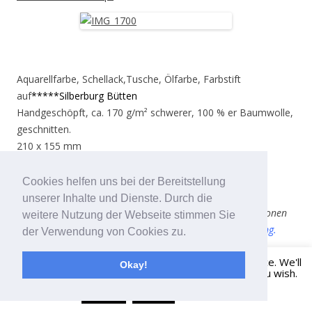
Aquarellfarbe, Schellack,Tusche, Ölfarbe, Farbstift
auf
*****Silberburg Bütten
Handgeschöpft, ca. 170 g/m² schwerer, 100 % er Baumwolle,
geschnitten.
210 x 155 mm
Wenn
Sie dieses Bild erwerben möchten, senden Sie bitte
Cookies helfen uns bei der Bereitstellung
eine email. Der Preis beträgt 90 € zzgl.
Versandkosten
.
unserer Inhalte und Dienste. Durch die
Alle Bilder sind
gerahmt
.
Beachten Sie bitte die Informationen
weitere Nutzung der Webseite stimmen Sie
zu den Verkaufsbedingungen sowie die
Widerrufsbelehrung
.
der Verwendung von Cookies zu.
This website uses cookies to improve your experience. We'll
Kontakt:
tagesblog@torsten-kranich.net
Okay!
assume you're ok with this, but you can opt-out if you wish.
Click here to opt-out.
Read More
Accept
Reject
Fehler:
Kontaktformular wurde nicht gefunden.