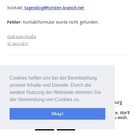
Kontakt:
tagesblog@torsten-kranich.net
Fehler:
Kontaktformular wurde nicht gefunden.
Gott zum Gruße
10. April 2017
Cookies helfen uns bei der Bereitstellung
unserer Inhalte und Dienste. Durch die
Verkauft
weitere Nutzung der Webseite stimmen Sie
der Verwendung von Cookies zu.
Kugekschreiber, Aquarellfarbe, Farbstift auf
*****Silberburg
Bütten
This website uses cookies to improve your experience. We'll
Okay!
Handgeschöpft, ca. 170 g/m² schwerer, 100 % er Baumwolle,
assume you're ok with this, but you can opt-out if you wish.
Gefährliches.
Click here to opt-out.
Read More
Accept
Reject
210 x 155 mm