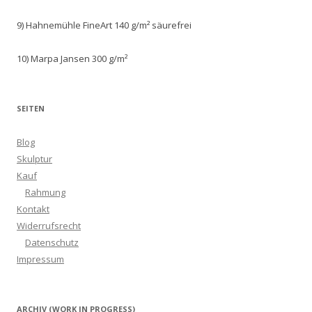
9) Hahnemühle FineArt 140 g/m² säurefrei
10) Marpa Jansen 300 g/m²
SEITEN
Blog
Skulptur
Kauf
Rahmung
Kontakt
Widerrufsrecht
Datenschutz
Impressum
ARCHIV (WORK IN PROGRESS)