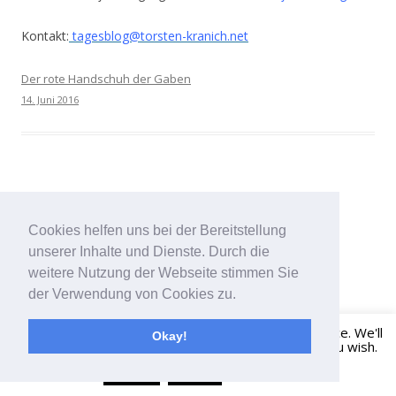
Kontakt:
tagesblog@torsten-kranich.net
Der rote Handschuh der Gaben
14. Juni 2016
Schafkopf
Cookies helfen uns bei der Bereitstellung
unserer Inhalte und Dienste. Durch die
weitere Nutzung der Webseite stimmen Sie
der Verwendung von Cookies zu.
Aquarellfarbe, Schellack,Tusche, Ölfarbe, Farbstift auf
This website uses cookies to improve your experience. We'll
5) Hahnemühle / Nostalgie-Skizzenblock, säurefrei und
Okay!
assume you're ok with this, but you can opt-out if you wish.
alterungsbeständig. 190 g/m², 210 x 150 mm
Click here to opt-out.
Read More
Accept
Reject
Wenn
Sie dieses Bild erwerben möchten, senden Sie bitte