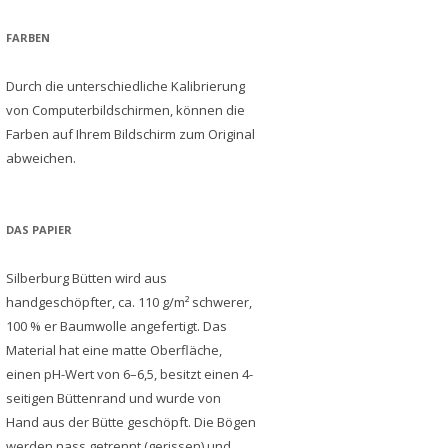
FARBEN
Durch die unterschiedliche Kalibrierung
von Computerbildschirmen, können die
Farben auf Ihrem Bildschirm zum Original
abweichen.
DAS PAPIER
Silberburg Bütten wird aus
handgeschöpfter, ca. 110 g/m² schwerer,
100 % er Baumwolle angefertigt. Das
Material hat eine matte Oberfläche,
einen pH-Wert von 6–6,5, besitzt einen 4-
seitigen Büttenrand und wurde von
Hand aus der Bütte geschöpft. Die Bögen
werden nass getrennt (gerissen) und