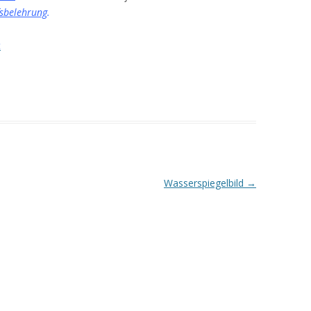
sbelehrung
.
t
Wasserspiegelbild
→