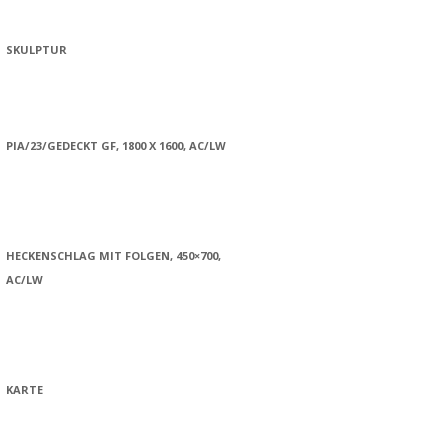
SKULPTUR
PIA/23/GEDECKT GF, 1800 X 1600, AC/LW
HECKENSCHLAG MIT FOLGEN, 450×700,
AC/LW
KARTE