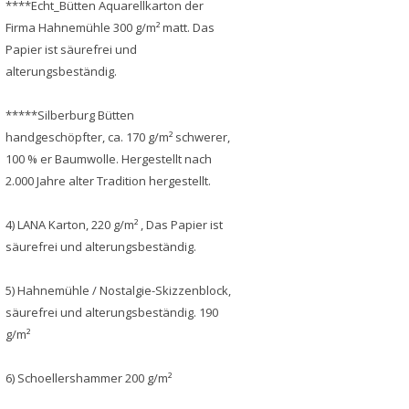
****Echt_Bütten Aquarellkarton der
Firma Hahnemühle 300 g/m² matt. Das
Papier ist säurefrei und
alterungsbeständig.
*****Silberburg Bütten
handgeschöpfter, ca. 170 g/m² schwerer,
100 % er Baumwolle. Hergestellt nach
2.000 Jahre alter Tradition hergestellt.
4) LANA Karton, 220 g/m² , Das Papier ist
säurefrei und alterungsbeständig.
5) Hahnemühle / Nostalgie-Skizzenblock,
säurefrei und alterungsbeständig. 190
g/m²
6) Schoellershammer 200 g/m²