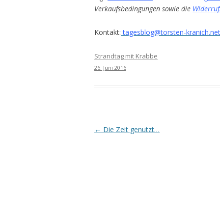
Verkaufsbedingungen sowie die
Widerruf
Kontakt:
tagesblog@torsten-kranich.ne
Strandtag mit Krabbe
26. Juni 2016
Beitrags-
←
Die Zeit genutzt…
Navigation