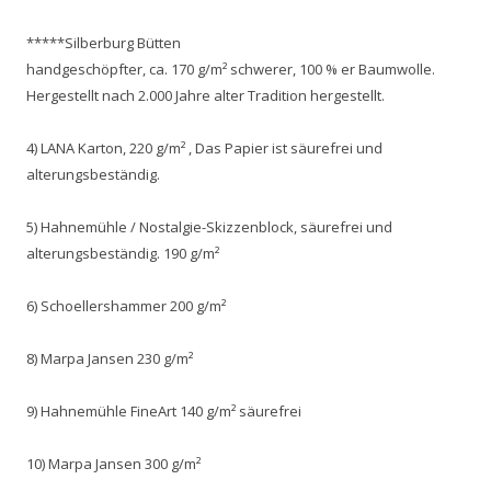
*****Silberburg Bütten
handgeschöpfter, ca. 170 g/m² schwerer, 100 % er Baumwolle.
Hergestellt nach 2.000 Jahre alter Tradition hergestellt.
4) LANA Karton, 220 g/m² , Das Papier ist säurefrei und
alterungsbeständig.
5) Hahnemühle / Nostalgie-Skizzenblock, säurefrei und
alterungsbeständig. 190 g/m²
6) Schoellershammer 200 g/m²
8) Marpa Jansen 230 g/m²
9) Hahnemühle FineArt 140 g/m² säurefrei
10) Marpa Jansen 300 g/m²