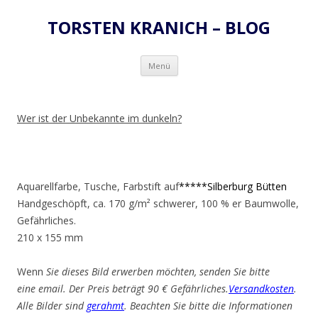
TORSTEN KRANICH – BLOG
Zum
Menü
Inhalt
springen
Wer ist der Unbekannte im dunkeln?
Aquarellfarbe, Tusche, Farbstift auf
*****Silberburg Bütten
Handgeschöpft, ca. 170 g/m² schwerer, 100 % er Baumwolle,
Gefährliches.
210 x 155 mm
Wenn
Sie dieses Bild erwerben möchten, senden Sie bitte
eine email. Der Preis beträgt 90 € Gefährliches.
Versandkosten
.
Alle Bilder sind
gerahmt
. Beachten Sie bitte die Informationen