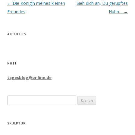
Beitrags-
←
Die Königin meines kleinen
Sieh dich an, Du gerupftes
Navigation
Freundes
Huhn…
→
AKTUELLES
Post
tagesblog@online.de
Suchen
nach:
SKULPTUR