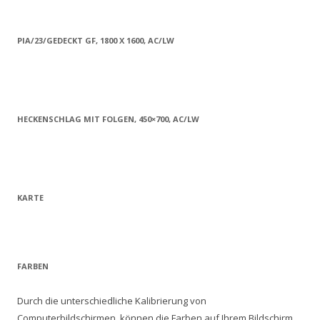
PIA/23/GEDECKT GF, 1800 X 1600, AC/LW
HECKENSCHLAG MIT FOLGEN, 450×700, AC/LW
KARTE
FARBEN
Durch die unterschiedliche Kalibrierung von
Computerbildschirmen, können die Farben auf Ihrem Bildschirm