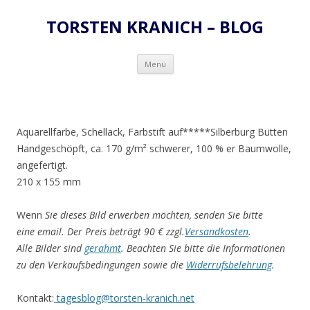
TORSTEN KRANICH – BLOG
Zum
Menü
Inhalt
springen
Aquarellfarbe, Schellack, Farbstift auf*****Silberburg Bütten
Handgeschöpft, ca. 170 g/m² schwerer, 100 % er Baumwolle,
angefertigt.
210 x 155 mm
Wenn
Sie dieses Bild erwerben möchten, senden Sie bitte
eine email. Der Preis beträgt 90 € zzgl.
Versandkosten
.
Alle Bilder sind
gerahmt
. Beachten Sie bitte die Informationen
zu den Verkaufsbedingungen sowie die
Widerrufsbelehrung
.
Kontakt:
tagesblog@torsten-kranich.net