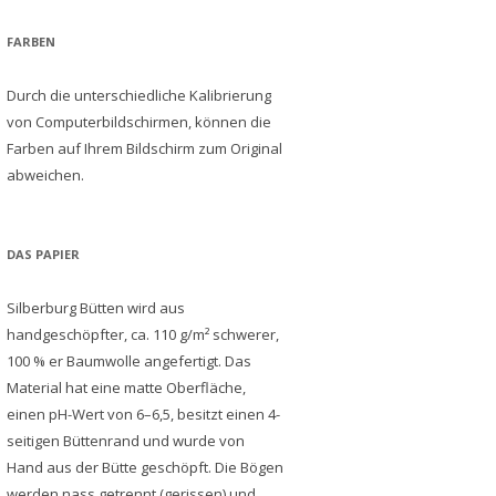
FARBEN
Durch die unterschiedliche Kalibrierung
von Computerbildschirmen, können die
Farben auf Ihrem Bildschirm zum Original
abweichen.
DAS PAPIER
Silberburg Bütten wird aus
handgeschöpfter, ca. 110 g/m² schwerer,
100 % er Baumwolle angefertigt. Das
Material hat eine matte Oberfläche,
einen pH-Wert von 6–6,5, besitzt einen 4-
seitigen Büttenrand und wurde von
Hand aus der Bütte geschöpft. Die Bögen
werden nass getrennt (gerissen) und