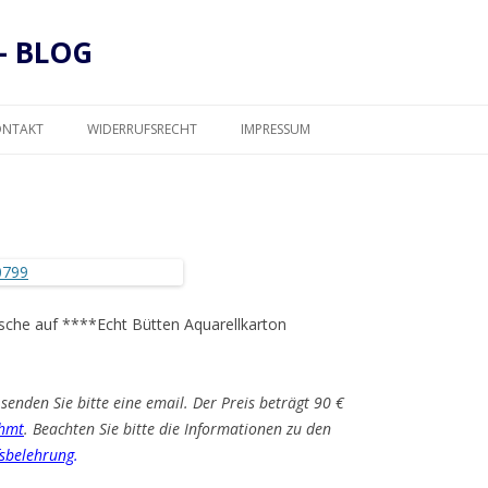
– BLOG
Zum
Inhalt
ONTAKT
WIDERRUFSRECHT
IMPRESSUM
springen
DATENSCHUTZ
Tusche auf ****Echt Bütten Aquarellkarton
senden Sie bitte eine email. Der Preis beträgt 90 €
hmt
. Beachten Sie bitte die Informationen zu den
sbelehrung
.