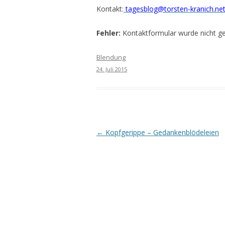
Kontakt:
tagesblog@torsten-kranich.ne
Fehler:
Kontaktformular wurde nicht g
Blendung
24. Juli 2015
Beitrags-
←
Kopfgerippe – Gedankenblödeleien
Navigation