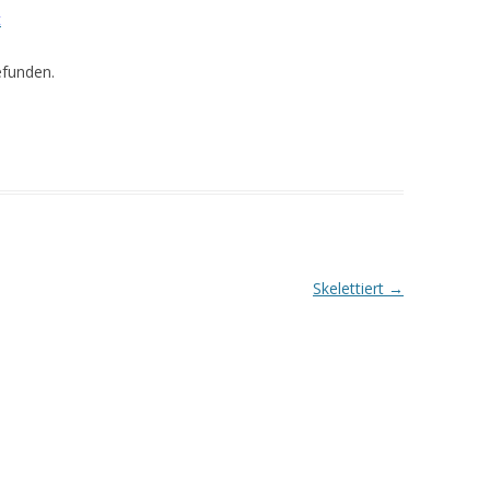
t
efunden.
Skelettiert
→