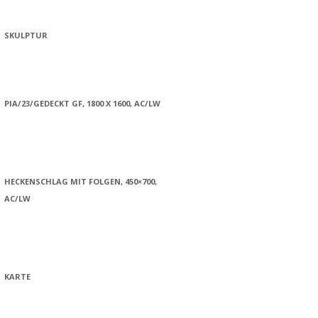
SKULPTUR
PIA/23/GEDECKT GF, 1800 X 1600, AC/LW
HECKENSCHLAG MIT FOLGEN, 450×700,
AC/LW
KARTE