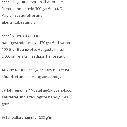
****Echt_Bütten Aquarellkarton der
Firma Hahnemühle 300 g/m² matt. Das
Papier ist säurefrei und
alterungsbeständig.
*****Silberburg Bütten
handgeschöpfter, ca. 170 g/m² schwerer,
100 % er Baumwolle. Hergestellt nach
2.000 Jahre alter Tradition hergestellt.
4) LANA Karton, 220 g/m² , Das Papier ist
säurefrei und alterungsbeständig.
5) Hahnemühle / Nostalgie-Skizzenblock,
säurefrei und alterungsbeständig. 190
g/m²
6) Schoellershammer 200 g/m²