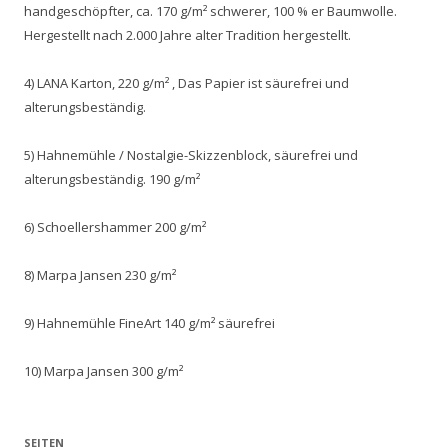
handgeschöpfter, ca. 170 g/m² schwerer, 100 % er Baumwolle.
Hergestellt nach 2.000 Jahre alter Tradition hergestellt.
4) LANA Karton, 220 g/m² , Das Papier ist säurefrei und
alterungsbeständig.
5) Hahnemühle / Nostalgie-Skizzenblock, säurefrei und
alterungsbeständig. 190 g/m²
6) Schoellershammer 200 g/m²
8) Marpa Jansen 230 g/m²
9) Hahnemühle FineArt 140 g/m² säurefrei
10) Marpa Jansen 300 g/m²
SEITEN