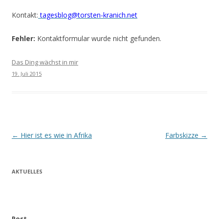
Kontakt:
tagesblog@torsten-kranich.net
Fehler:
Kontaktformular wurde nicht gefunden.
Das Ding wächst in mir
19. Juli 2015
Beitrags-
←
Hier ist es wie in Afrika
Farbskizze
→
Navigation
AKTUELLES
Post