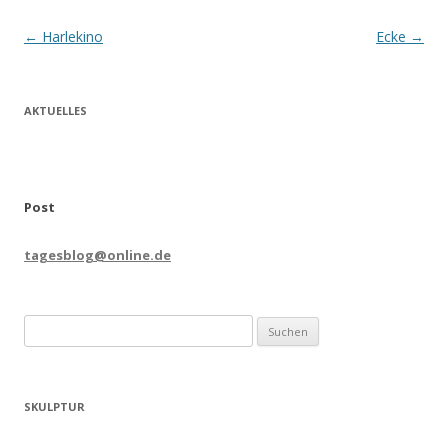
Beitrags-
←
Harlekino
Ecke
→
Navigation
AKTUELLES
Post
tagesblog@online.de
Suchen
nach:
SKULPTUR