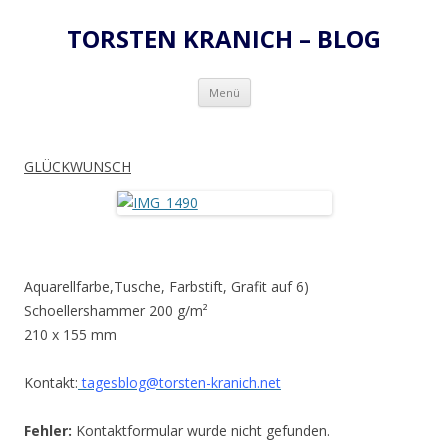
TORSTEN KRANICH – BLOG
Zum
Menü
Inhalt
springen
GLÜCKWUNSCH
Aquarellfarbe,Tusche, Farbstift, Grafit auf
6)
Schoellershammer 200 g/m²
210 x 155 mm
Kontakt:
tagesblog@torsten-kranich.net
Fehler:
Kontaktformular wurde nicht gefunden.