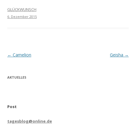
GLÜCKWUNSCH
6. Dezember 2015
Beitrags-
←
Camelion
Geisha
→
Navigation
AKTUELLES
Post
tagesblog@online.de