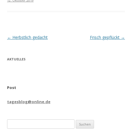
12. Oktober 2019
Beitrags-
←
Herbstlich gedacht
Frisch gepflückt
→
Navigation
AKTUELLES
Post
tagesblog@online.de
Suchen
nach: