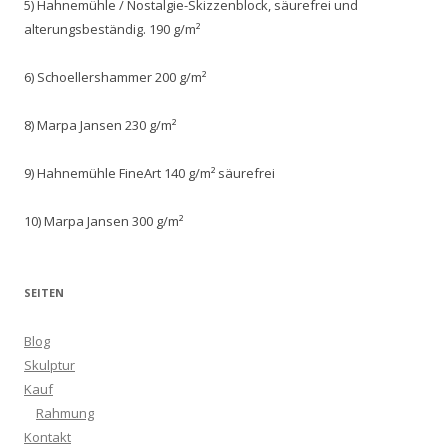
5) Hahnemühle / Nostalgie-Skizzenblock, säurefrei und
alterungsbeständig. 190 g/m²
6) Schoellershammer 200 g/m²
8) Marpa Jansen 230 g/m²
9) Hahnemühle FineArt 140 g/m² säurefrei
10) Marpa Jansen 300 g/m²
SEITEN
Blog
Skulptur
Kauf
Rahmung
Kontakt