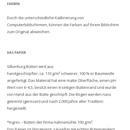
FARBEN
Durch die unterschiedliche Kalibrierung von
Computerbildschirmen, können die Farben auf Ihrem Bildschirm
zum Original abweichen.
DAS PAPIER
Silberburg Bütten wird aus
handgeschöpfter, ca. 110 g/m² schwerer, 100 % er Baumwolle
angefertigt. Das Material hat eine matte Oberfläche, einen pH-
Wert von 6–6,5, besitzt einen 4-seitigen Büttenrand und wurde
von Hand aus der Bütte geschöpft. Die Bögen werden nass
getrennt (gerissen) und nach 2.000 Jahre alter Tradition
hergestellt.
*Ingres – Bütten der Firma Hahnemühle 100 g/m².
Das Papier ist feingerippt, säurefrei mit echten Bütenrändern,